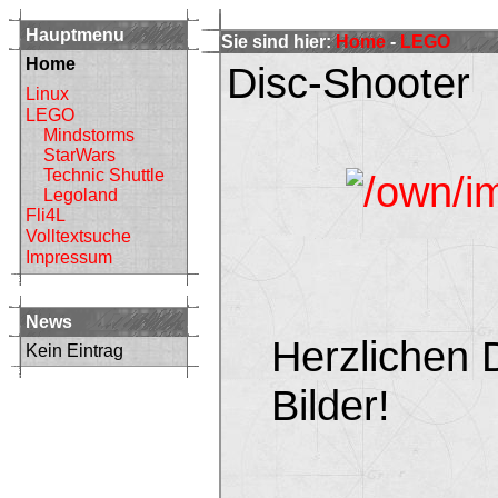
Hauptmenu
Sie sind hier:
Home
-
LEGO
Home
Disc-Shooter
Linux
LEGO
Mindstorms
StarWars
Technic Shuttle
Legoland
Fli4L
Volltextsuche
Impressum
News
Herzlichen 
Kein Eintrag
Bilder!